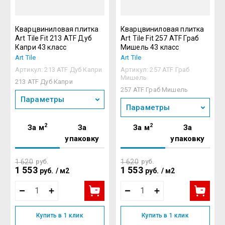
Кварцвиниловая плитка
Кварцвиниловая плитка
Art Tile Fit 213 ATF Дуб
Art Tile Fit 257 ATF Граб
Капри 43 класс
Мишель 43 класс
Art Tile
Art Tile
Артикул:
213 ATF Дуб Капри
Артикул:
257 ATF Граб
Мишель
213 ATF Дуб Капри
257 ATF Граб Мишель
Параметры
Параметры
2
2
За м
За
За м
За
упаковку
упаковку
1 620
руб.
1 620
руб.
1 553
1 553
руб.
/
м2
руб.
/
м2
Купить в 1 клик
Купить в 1 клик