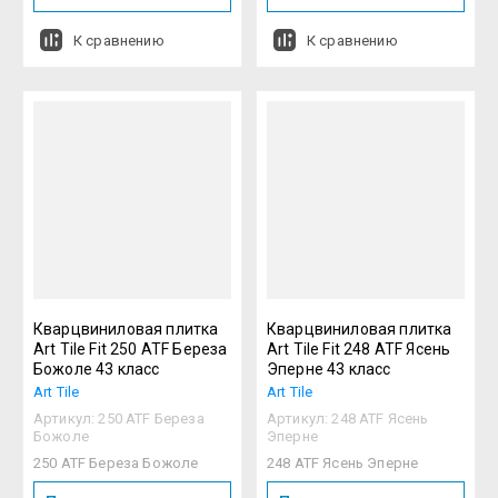
К сравнению
К сравнению
Кварцвиниловая плитка
Кварцвиниловая плитка
Art Tile Fit 250 ATF Береза
Art Tile Fit 248 ATF Ясень
Божоле 43 класс
Эперне 43 класс
Art Tile
Art Tile
Артикул:
250 ATF Береза
Артикул:
248 ATF Ясень
Божоле
Эперне
250 ATF Береза Божоле
248 ATF Ясень Эперне