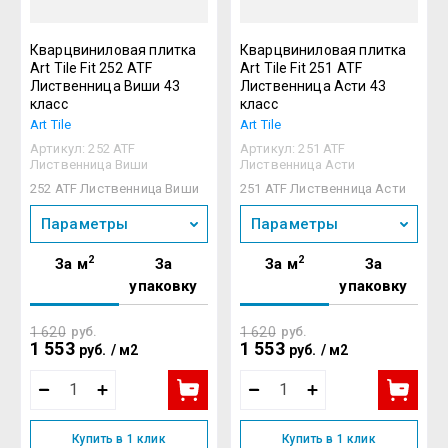
Кварцвиниловая плитка
Кварцвиниловая плитка
Art Tile Fit 252 ATF
Art Tile Fit 251 ATF
Лиственница Виши 43
Лиственница Асти 43
класс
класс
Art Tile
Art Tile
Артикул:
252 ATF
Артикул:
251 ATF
Лиственница Виши
Лиственница Асти
252 ATF Лиственница Виши
251 ATF Лиственница Асти
Параметры
Параметры
2
2
За м
За
За м
За
упаковку
упаковку
1 620
руб.
1 620
руб.
1 553
1 553
руб.
/
м2
руб.
/
м2
Купить в 1 клик
Купить в 1 клик