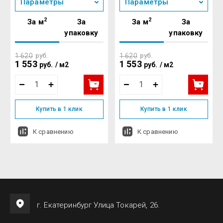
Параметры
Параметры
2
2
За м
За
За м
За
упаковку
упаковку
1 620
руб.
1 620
руб.
1 553
1 553
руб.
/
м2
руб.
/
м2
Купить в 1 клик
Купить в 1 клик
К сравнению
К сравнению
г. Екатеринбург Улица Токарей, 26.