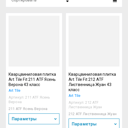
Сортировать
Цена - убывание
Цена - возрастание
Название - Я-А
Название - А-Я
Кварцвиниловая плитка
Кварцвиниловая плитка
Art Tile Fit 211 ATF Ясень
Art Tile Fit 212 ATF
Верона 43 класс
Лиственница Жуан 43
класс
Art Tile
Art Tile
Артикул:
211 ATF Ясень
Верона
Артикул:
212 ATF
Лиственница Жуан
211 ATF Ясень Верона
212 ATF Лиственница Жуан
Параметры
Параметры