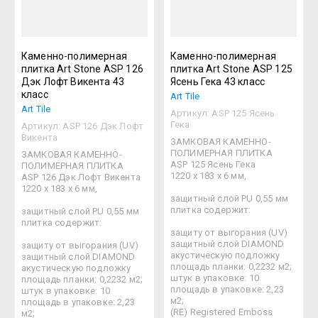
Каменно-полимерная
Каменно-полимерная
плитка Art Stone ASP 126
плитка Art Stone ASP 125
Дэк Лофт Викента 43
Ясень Гека 43 класс
класс
Art Tile
Art Tile
Артикул:
ASP 125 Ясень
Гека
Артикул:
ASP 126 Дэк Лофт
Викента
ЗАМКОВАЯ КАМЕННО-
ПОЛИМЕРНАЯ ПЛИТКА
ЗАМКОВАЯ КАМЕННО-
ASP 125 Ясень Гека
ПОЛИМЕРНАЯ ПЛИТКА
1220 х 183 х 6 мм,
ASP 126 Дэк Лофт Викента
1220 х 183 х 6 мм,
защитный слой PU 0,55 мм
плитка содержит:
защитный слой PU 0,55 мм
плитка содержит:
защиту от выгорания (UV)
защитный слой DIAMOND
защиту от выгорания (UV)
акустическую подложку
защитный слой DIAMOND
площадь планки: 0,2232 м2;
акустическую подложку
штук в упаковке: 10
площадь планки: 0,2232 м2;
площадь в упаковке: 2,23
штук в упаковке: 10
м2;
площадь в упаковке: 2,23
(RE) Registered Emboss
м2;