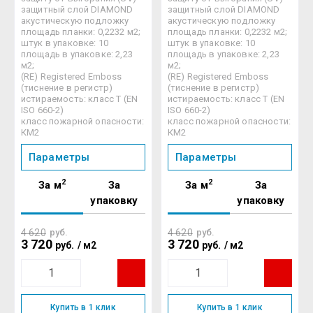
защитный слой DIAMOND
защитный слой DIAMOND
акустическую подложку
акустическую подложку
площадь планки: 0,2232 м2;
площадь планки: 0,2232 м2;
штук в упаковке: 10
штук в упаковке: 10
площадь в упаковке: 2,23
площадь в упаковке: 2,23
м2;
м2;
(RE) Registered Emboss
(RE) Registered Emboss
(тиснение в регистр)
(тиснение в регистр)
истираемость: класс Т (EN
истираемость: класс Т (EN
ISO 660-2)
ISO 660-2)
класс пожарной опасности:
класс пожарной опасности:
КМ2
КМ2
Параметры
Параметры
2
2
За м
За
За м
За
упаковку
упаковку
4 620
руб.
4 620
руб.
3 720
3 720
руб.
/
м2
руб.
/
м2
Купить в 1 клик
Купить в 1 клик