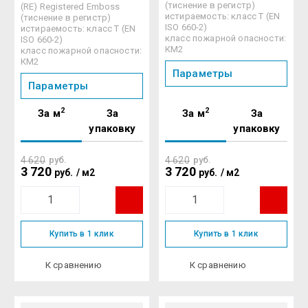
(тиснение в регистр)
(RE) Registered Emboss
истираемость: класс Т (EN
(тиснение в регистр)
ISO 660-2)
истираемость: класс Т (EN
класс пожарной опасности:
ISO 660-2)
КМ2
класс пожарной опасности:
КМ2
Параметры
Параметры
2
2
За м
За
За м
За
упаковку
упаковку
4 620
руб.
4 620
руб.
3 720
3 720
руб.
/
м2
руб.
/
м2
Купить в 1 клик
Купить в 1 клик
К сравнению
К сравнению