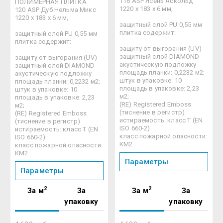
116 ASP Ясень Аскольд
ПОЛИМЕРНАЯ ПЛИТКА
1220 х 183 х 6 мм,
120 ASP Дуб Нельма Микс
1220 х 183 х 6 мм,
защитный слой PU 0,55 мм
плитка содержит:
защитный слой PU 0,55 мм
плитка содержит:
защиту от выгорания (UV)
защитный слой DIAMOND
защиту от выгорания (UV)
акустическую подложку
защитный слой DIAMOND
площадь планки: 0,2232 м2;
акустическую подложку
штук в упаковке: 10
площадь планки: 0,2232 м2;
площадь в упаковке: 2,23
штук в упаковке: 10
м2;
площадь в упаковке: 2,23
(RE) Registered Emboss
м2;
(тиснение в регистр)
(RE) Registered Emboss
истираемость: класс Т (EN
(тиснение в регистр)
ISO 660-2)
истираемость: класс Т (EN
класс пожарной опасности:
ISO 660-2)
КМ2
класс пожарной опасности:
КМ2
Параметры
Параметры
2
2
За м
За
За м
За
упаковку
упаковку