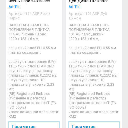
Ясень Парис 43 класс
Дуб Дижон 43 класс
Art Tile
Art Tile
Артикул:
114 ASP Ясень
Артикул:
101 ASP Дуб
Парис
Дижон
ЗАМКОВАЯ КАМЕННО-
ЗАМКОВАЯ КАМЕННО-
ПОЛИМЕРНАЯ ПЛИТКА
ПОЛИМЕРНАЯ ПЛИТКА
114 ASP Ясень Парис
101 ASP Дуб Дижон
1220 х 183 х 6 мм,
1220 х 183 х 6 мм,
защитный слой PU 0,55 мм
защитный слой PU 0,55 мм
плитка содержит:
плитка содержит:
защиту от выгорания (UV)
защиту от выгорания (UV)
защитный слой DIAMOND
защитный слой DIAMOND
акустическую подложку
акустическую подложку
площадь планки: 0,2232 м2;
площадь планки: 0,2232 м2;
штук в упаковке: 10
штук в упаковке: 10
площадь в упаковке: 2,23
площадь в упаковке: 2,23
м2;
м2;
(RE) Registered Emboss
(RE) Registered Emboss
(тиснение в регистр)
(тиснение в регистр)
истираемость: класс Т (EN
истираемость: класс Т (EN
ISO 660-2)
ISO 660-2)
класс пожарной опасности:
класс пожарной опасности:
КМ2
КМ2
Параметры
Параметры