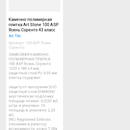
Каменно-полимерная
плитка Art Stone 100 ASP
Ясень Соренто 43 класс
Art Tile
Артикул:
100 ASP Ясень
Соренто
ЗАМКОВАЯ КАМЕННО-
ПОЛИМЕРНАЯ ПЛИТКА
100 ASP Ясень Соренто
1220 х 183 х 6 мм,
защитный слой PU 0,55 мм
плитка содержит:
защиту от выгорания (UV)
защитный слой DIAMOND
акустическую подложку
площадь планки: 0,2232 м2;
штук в упаковке: 10
площадь в упаковке: 2,23
м2;
(RE) Registered Emboss
(тиснение в регистр)
истираемость: класс Т (EN