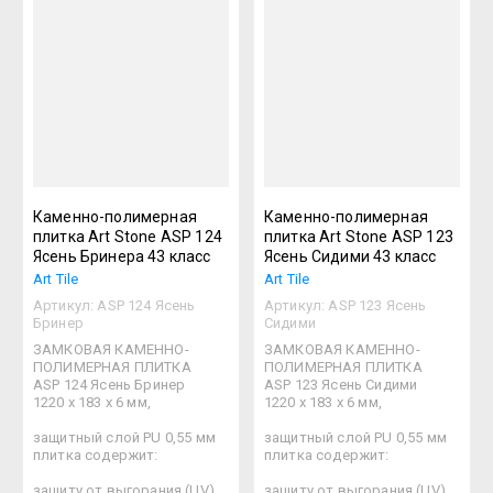
Каменно-полимерная
Каменно-полимерная
плитка Art Stone ASP 124
плитка Art Stone ASP 123
Ясень Бринера 43 класс
Ясень Сидими 43 класс
Art Tile
Art Tile
Артикул:
ASP 124 Ясень
Артикул:
ASP 123 Ясень
Бринер
Сидими
ЗАМКОВАЯ КАМЕННО-
ЗАМКОВАЯ КАМЕННО-
ПОЛИМЕРНАЯ ПЛИТКА
ПОЛИМЕРНАЯ ПЛИТКА
ASP 124 Ясень Бринер
ASP 123 Ясень Сидими
1220 х 183 х 6 мм,
1220 х 183 х 6 мм,
защитный слой PU 0,55 мм
защитный слой PU 0,55 мм
плитка содержит:
плитка содержит:
защиту от выгорания (UV)
защиту от выгорания (UV)