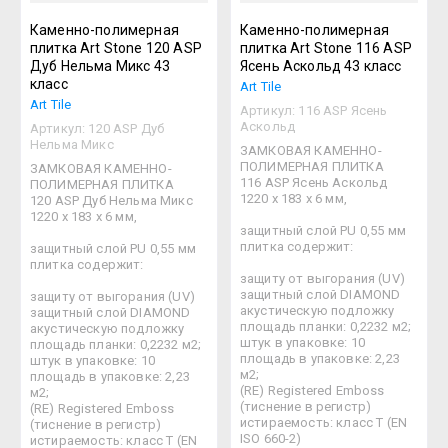
Каменно-полимерная
Каменно-полимерная
плитка Art Stone 120 ASP
плитка Art Stone 116 ASP
Дуб Нельма Микс 43
Ясень Аскольд 43 класс
класс
Art Tile
Art Tile
Артикул:
116 ASP Ясень
Аскольд
Артикул:
120 ASP Дуб
Нельма Микс
ЗАМКОВАЯ КАМЕННО-
ПОЛИМЕРНАЯ ПЛИТКА
ЗАМКОВАЯ КАМЕННО-
116 ASP Ясень Аскольд
ПОЛИМЕРНАЯ ПЛИТКА
1220 х 183 х 6 мм,
120 ASP Дуб Нельма Микс
1220 х 183 х 6 мм,
защитный слой PU 0,55 мм
плитка содержит:
защитный слой PU 0,55 мм
плитка содержит:
защиту от выгорания (UV)
защитный слой DIAMOND
защиту от выгорания (UV)
акустическую подложку
защитный слой DIAMOND
площадь планки: 0,2232 м2;
акустическую подложку
штук в упаковке: 10
площадь планки: 0,2232 м2;
площадь в упаковке: 2,23
штук в упаковке: 10
м2;
площадь в упаковке: 2,23
(RE) Registered Emboss
м2;
(тиснение в регистр)
(RE) Registered Emboss
истираемость: класс Т (EN
(тиснение в регистр)
ISO 660-2)
истираемость: класс Т (EN