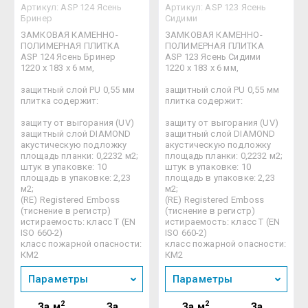
Артикул:
ASP 124 Ясень
Артикул:
ASP 123 Ясень
Бринер
Сидими
ЗАМКОВАЯ КАМЕННО-
ЗАМКОВАЯ КАМЕННО-
ПОЛИМЕРНАЯ ПЛИТКА
ПОЛИМЕРНАЯ ПЛИТКА
ASP 124 Ясень Бринер
ASP 123 Ясень Сидими
1220 х 183 х 6 мм,
1220 х 183 х 6 мм,
защитный слой PU 0,55 мм
защитный слой PU 0,55 мм
плитка содержит:
плитка содержит:
защиту от выгорания (UV)
защиту от выгорания (UV)
защитный слой DIAMOND
защитный слой DIAMOND
акустическую подложку
акустическую подложку
площадь планки: 0,2232 м2;
площадь планки: 0,2232 м2;
штук в упаковке: 10
штук в упаковке: 10
площадь в упаковке: 2,23
площадь в упаковке: 2,23
м2;
м2;
(RE) Registered Emboss
(RE) Registered Emboss
(тиснение в регистр)
(тиснение в регистр)
истираемость: класс Т (EN
истираемость: класс Т (EN
ISO 660-2)
ISO 660-2)
класс пожарной опасности:
класс пожарной опасности:
КМ2
КМ2
Параметры
Параметры
2
2
За м
За
За м
За