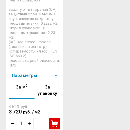
плитка содержит:
защиту от выгорания (UV)
защитный слой DIAMOND
акустическую подложку
площадь планки: 0,2232 м2;
штук в упаковке: 10
площадь в упаковке: 2,23
м2;
(RE) Registered Emboss
(тиснение в регистр)
истираемость: класс Т (EN
ISO 660-2)
класс пожарной опасности:
КМ2
Параметры
2
За м
За
упаковку
4 620
руб.
3 720
руб.
/
м2