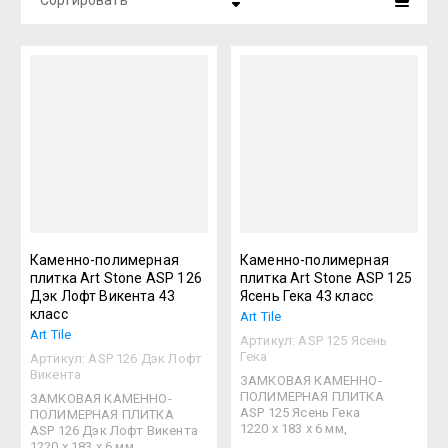
Сортировать
Цена - убывание
Цена - возрастание
Название - Я-А
Название - А-Я
Каменно-полимерная
Каменно-полимерная
плитка Art Stone ASP 126
плитка Art Stone ASP 125
Дэк Лофт Викента 43
Ясень Гека 43 класс
класс
Art Tile
Art Tile
Артикул:
ASP 125 Ясень
Гека
Артикул:
ASP 126 Дэк Лофт
Викента
ЗАМКОВАЯ КАМЕННО-
ПОЛИМЕРНАЯ ПЛИТКА
ЗАМКОВАЯ КАМЕННО-
ASP 125 Ясень Гека
ПОЛИМЕРНАЯ ПЛИТКА
1220 х 183 х 6 мм,
ASP 126 Дэк Лофт Викента
1220 х 183 х 6 мм,