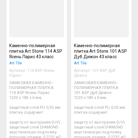
Каменно-полимерная
Каменно-полимерная
плитка Art Stone 114 ASP
плитка Art Stone 101 ASP
Ясень Парис 43 класс
Дуб Дижон 43 класс
Art Tile
Art Tile
Артикул:
114 ASP Ясень
Артикул:
101 ASP Дуб
Парис
Дижон
ЗАМКОВАЯ КАМЕННО-
ЗАМКОВАЯ КАМЕННО-
ПОЛИМЕРНАЯ ПЛИТКА
ПОЛИМЕРНАЯ ПЛИТКА
114 ASP Ясень Парис
101 ASP Дуб Дижон
1220 х 183 х 6 мм,
1220 х 183 х 6 мм,
защитный слой PU 0,55 мм
защитный слой PU 0,55 мм
плитка содержит:
плитка содержит:
защиту от выгорания (UV)
защиту от выгорания (UV)
защитный слой DIAMOND
защитный слой DIAMOND
акустическую подложку
акустическую подложку
площадь планки: 0,2232 м2;
площадь планки: 0,2232 м2;