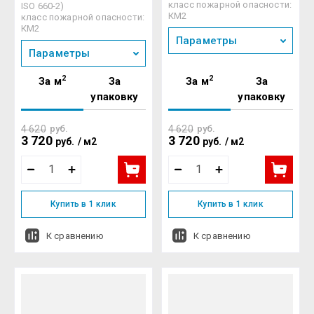
класс пожарной опасности:
ISO 660-2)
КМ2
класс пожарной опасности:
КМ2
Параметры
Параметры
2
2
За м
За
За м
За
упаковку
упаковку
4 620
руб.
4 620
руб.
3 720
3 720
руб.
/
м2
руб.
/
м2
Купить в 1 клик
Купить в 1 клик
К сравнению
К сравнению