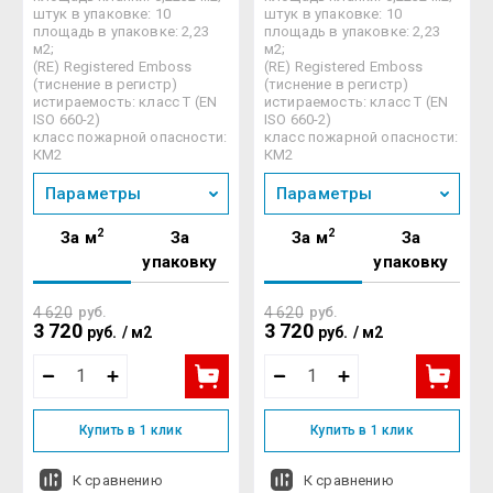
штук в упаковке: 10
штук в упаковке: 10
площадь в упаковке: 2,23
площадь в упаковке: 2,23
м2;
м2;
(RE) Registered Emboss
(RE) Registered Emboss
(тиснение в регистр)
(тиснение в регистр)
истираемость: класс Т (EN
истираемость: класс Т (EN
ISO 660-2)
ISO 660-2)
класс пожарной опасности:
класс пожарной опасности:
КМ2
КМ2
Параметры
Параметры
2
2
За м
За
За м
За
упаковку
упаковку
4 620
руб.
4 620
руб.
3 720
3 720
руб.
/
м2
руб.
/
м2
Купить в 1 клик
Купить в 1 клик
К сравнению
К сравнению