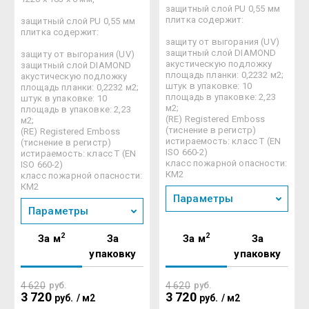
защитный слой PU 0,55 мм
плитка содержит:
защитный слой PU 0,55 мм
плитка содержит:
защиту от выгорания (UV)
защитный слой DIAMOND
защиту от выгорания (UV)
акустическую подложку
защитный слой DIAMOND
площадь планки: 0,2232 м2;
акустическую подложку
штук в упаковке: 10
площадь планки: 0,2232 м2;
площадь в упаковке: 2,23
штук в упаковке: 10
м2;
площадь в упаковке: 2,23
(RE) Registered Emboss
м2;
(тиснение в регистр)
(RE) Registered Emboss
истираемость: класс Т (EN
(тиснение в регистр)
ISO 660-2)
истираемость: класс Т (EN
класс пожарной опасности:
ISO 660-2)
КМ2
класс пожарной опасности:
КМ2
Параметры
Параметры
2
2
За м
За
За м
За
упаковку
упаковку
4 620
руб.
4 620
руб.
3 720
3 720
руб.
/
м2
руб.
/
м2