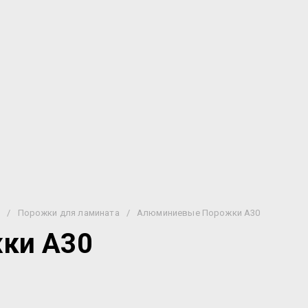
и
/
Порожки для ламината
/
Алюминиевые Порожки А30
ки А30