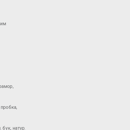
щим
рамор,
 пробка,
 бук, натур.