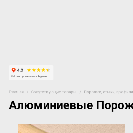
FineFloor
DeART
MOST flooring
Bonkeel
KRONOSTAR
KIILTO
Tarkett
Плитка ПВХ IVC Moduleo LVT-Luxury Vinyl
Tile
PROFIELD (ПРОФИЛД)
IVC
Art Tile
Франция
Германия
Россия
ИДЕАЛ
Quick Step (Квик Степ)
Пластал
Главная
/
Сопутствующие товары
/
Порожки, стыки, профил
Алюминиевые Порож