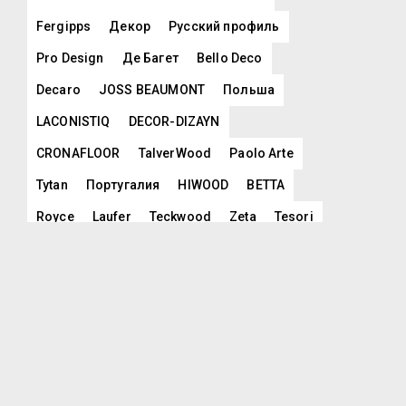
Fergipps
Декор
Русский профиль
Pro Design
Де Багет
Bello Deco
Decaro
JOSS BEAUMONT
Польша
LACONISTIQ
DECOR-DIZAYN
CRONAFLOOR
TalverWood
Paolo Arte
Tytan
Португалия
HIWOOD
BETTA
Royce
Laufer
Teckwood
Zeta
Tesori
COSCA
Lamiwood
Fargo
AGT
NMC
Ceresit
Ibercork
EasyCork
HAUT DECOR
Orac
Korner
Imperial Brilliance
Evrowood
Eveco
Турция
Kronopol
Floorwood
VINILAM