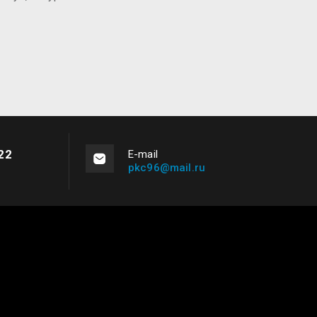
22
Е-mail
pkc96@mail.ru