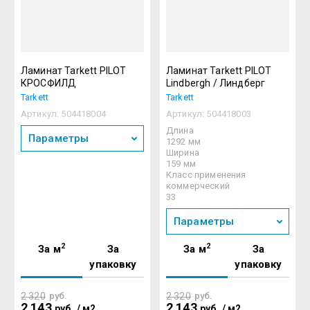
Ламинат Tarkett PILOT
Ламинат Tarkett PILOT
КРОСФИЛД
Lindbergh / Линдберг
Tarkett
Tarkett
Артикул:
504418004
Артикул:
504418003
Длина
Параметры
1292 мм
Ширина
159 мм
Класс применения
коммерческий
33
Параметры
2
2
За м
За
За м
За
упаковку
упаковку
2 320
руб.
2 320
руб.
2 143
2 143
руб.
/
м2
руб.
/
м2