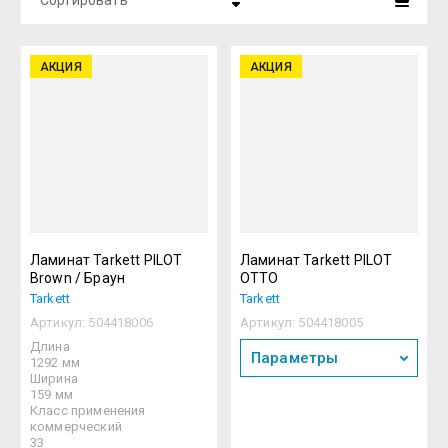
Сортировать
Цена - убывание
АКЦИЯ
АКЦИЯ
Цена - возрастание
Название - Я-А
Название - А-Я
Ламинат Tarkett PILOT
Ламинат Tarkett PILOT
Brown / Браун
ОТТО
Tarkett
Tarkett
Артикул:
504418006
Артикул:
504418005
Длина
Параметры
1292 мм
Ширина
159 мм
Класс применения
коммерческий
33