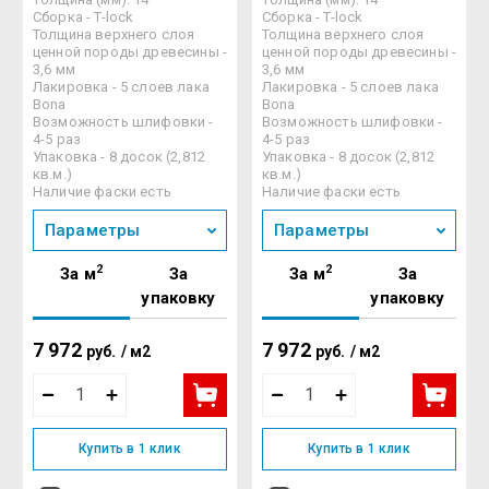
Сборка - T-lock
Сборка - T-lock
Толщина верхнего слоя
Толщина верхнего слоя
ценной породы древесины -
ценной породы древесины -
3,6 мм
3,6 мм
Лакировка - 5 слоев лака
Лакировка - 5 слоев лака
Bona
Bona
Возможность шлифовки -
Возможность шлифовки -
4-5 раз
4-5 раз
Упаковка - 8 досок (2,812
Упаковка - 8 досок (2,812
кв.м.)
кв.м.)
Наличие фаски есть
Наличие фаски есть
Параметры
Параметры
2
2
За м
За
За м
За
упаковку
упаковку
7 972
7 972
руб.
/
м2
руб.
/
м2
Купить в 1 клик
Купить в 1 клик