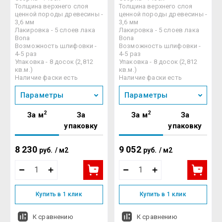
Толщина верхнего слоя
Толщина верхнего слоя
ценной породы древесины -
ценной породы древесины -
3,6 мм
3,6 мм
Лакировка - 5 слоев лака
Лакировка - 5 слоев лака
Bona
Bona
Возможность шлифовки -
Возможность шлифовки -
4-5 раз
4-5 раз
Упаковка - 8 досок (2,812
Упаковка - 8 досок (2,812
кв.м.)
кв.м.)
Наличие фаски есть
Наличие фаски есть
Параметры
Параметры
2
2
За м
За
За м
За
упаковку
упаковку
8 230
9 052
руб.
/
м2
руб.
/
м2
Купить в 1 клик
Купить в 1 клик
К сравнению
К сравнению