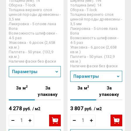
толщина (мм): 14
ширина (мм): 194
Сборка - T-lock
толщина (мм): 14
Толщина верхнего слоя
Сборка - T-lock
ценной породы древесины -
Толщина верхнего слоя
3,5 мм
ценной породы древесины -
Лакировка - 5 слоев лака
3,5 мм
Bona
Лакировка - 5 слоев лака
Возможность шлифовки -
Bona
4-5 раз
Возможность шлифовки -
Упаковка - 6 досок (2,658
4-5 раз
кв.м.)
Упаковка - 6 досок (2,658
Паллета - 50 упак. (132,9
кв.м.)
кв.м.)
Паллета - 50 упак. (132,9
Наличие фаски без фаски
кв.м.)
Наличие фаски без фаски
Параметры
Параметры
2
2
За м
За
За м
За
упаковку
упаковку
4 278
3 807
руб.
/
м2
руб.
/
м2