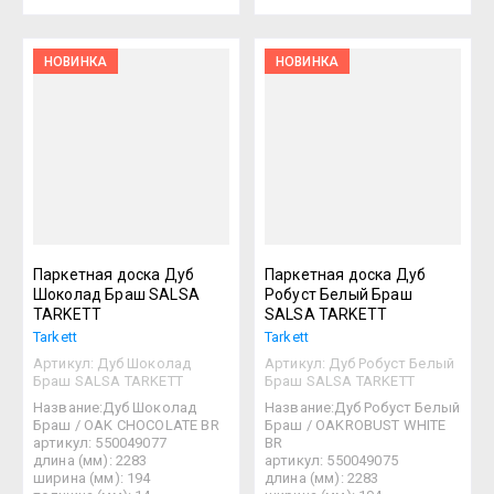
НОВИНКА
НОВИНКА
Паркетная доска Дуб
Паркетная доска Дуб
Шоколад Браш SALSA
Робуст Белый Браш
TARKETT
SALSA TARKETT
Tarkett
Tarkett
Артикул:
Дуб Шоколад
Артикул:
Дуб Робуст Белый
Браш SALSA TARKETT
Браш SALSA TARKETT
Название:Дуб Шоколад
Название:Дуб Робуст Белый
Браш / OAK CHOCOLATE BR
Браш / OAKROBUST WHITE
артикул: 550049077
BR
длина (мм): 2283
артикул: 550049075
ширина (мм): 194
длина (мм): 2283