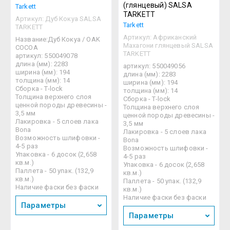
(глянцевый) SALSA
Tarkett
TARKETT
Артикул:
Дуб Кокуа SALSA
Tarkett
TARKETT
Артикул:
Африканский
Название:Дуб Кокуа / OAK
Махагони глянцевый SALSA
COCOA
TARKETT
артикул: 550049078
длина (мм): 2283
артикул: 550049056
ширина (мм): 194
длина (мм): 2283
толщина (мм): 14
ширина (мм): 194
Сборка - T-lock
толщина (мм): 14
Толщина верхнего слоя
Сборка - T-lock
ценной породы древесины -
Толщина верхнего слоя
3,5 мм
ценной породы древесины -
Лакировка - 5 слоев лака
3,5 мм
Bona
Лакировка - 5 слоев лака
Возможность шлифовки -
Bona
4-5 раз
Возможность шлифовки -
Упаковка - 6 досок (2,658
4-5 раз
кв.м.)
Упаковка - 6 досок (2,658
Паллета - 50 упак. (132,9
кв.м.)
кв.м.)
Паллета - 50 упак. (132,9
Наличие фаски без фаски
кв.м.)
Наличие фаски без фаски
Параметры
Параметры