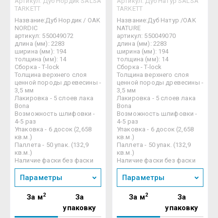
Артикул:
Дуб Нордик SALSA
Артикул:
Дуб Натур SALSA
TARKETT
TARKETT
Название:Дуб Нордик / OAK
Название:Дуб Натур /OAK
NORDIC
NATURE
артикул: 550049072
артикул: 550049070
длина (мм): 2283
длина (мм): 2283
ширина (мм): 194
ширина (мм): 194
толщина (мм): 14
толщина (мм): 14
Сборка - T-lock
Сборка - T-lock
Толщина верхнего слоя
Толщина верхнего слоя
ценной породы древесины -
ценной породы древесины -
3,5 мм
3,5 мм
Лакировка - 5 слоев лака
Лакировка - 5 слоев лака
Bona
Bona
Возможность шлифовки -
Возможность шлифовки -
4-5 раз
4-5 раз
Упаковка - 6 досок (2,658
Упаковка - 6 досок (2,658
кв.м.)
кв.м.)
Паллета - 50 упак. (132,9
Паллета - 50 упак. (132,9
кв.м.)
кв.м.)
Наличие фаски без фаски
Наличие фаски без фаски
Параметры
Параметры
2
2
За м
За
За м
За
упаковку
упаковку