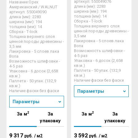
артикул: 550049076
Название:Орех
длина (мм): 2283
Американский / WALNUT
ширина (мм): 194
артикул: 550049090
толщина (мм): 14
длина (мм): 2283
Сборка - T-lock
ширина (мм): 194
Толщина верхнего слоя
толщина (мм): 14
ценной породы древесины -
Сборка - T-lock
3,5 мм
Толщина верхнего слоя
Лакировка - 5 слоев лака
ценной породы древесины -
Bona
3,5 мм
Возможность шлифовки -
Лакировка - 5 слоев лака
4-5 раз
Bona
Упаковка - 6 досок (2,658
Возможность шлифовки -
кв.м.)
4-5 раз
Паллета - 50 упак. (132,9
Упаковка - 6 досок (2,658
кв.м.)
кв.м.)
Наличие фаски без фаски
Паллета - 50 упак. (132,9
кв.м.)
Наличие фаски без фаски
Параметры
Параметры
2
2
За м
За
За м
За
упаковку
упаковку
9 317
3 592
руб.
/
м2
руб.
/
м2