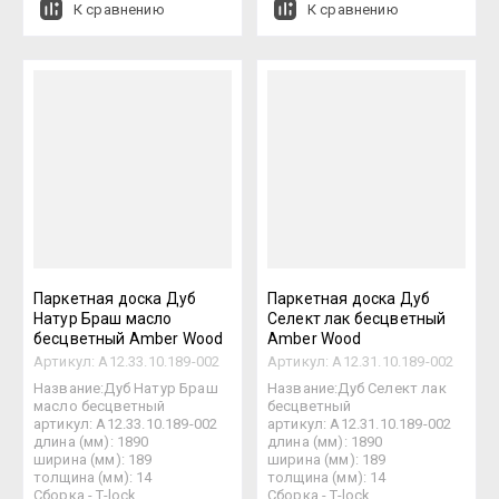
К сравнению
К сравнению
Паркетная доска Дуб
Паркетная доска Дуб
Натур Браш масло
Селект лак бесцветный
бесцветный Amber Wood
Amber Wood
Артикул:
А12.33.10.189-002
Артикул:
А12.31.10.189-002
Название:Дуб Натур Браш
Название:Дуб Селект лак
масло бесцветный
бесцветный
артикул: А12.33.10.189-002
артикул: А12.31.10.189-002
длина (мм): 1890
длина (мм): 1890
ширина (мм): 189
ширина (мм): 189
толщина (мм): 14
толщина (мм): 14
Сборка - T-lock
Сборка - T-lock