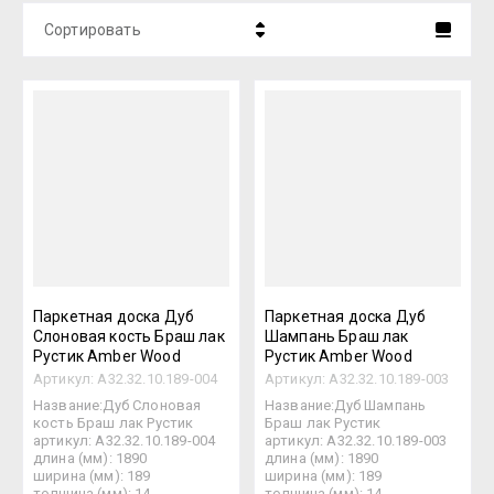
Сортировать
Цена - убывание
Цена - возрастание
Название - Я-А
Название - А-Я
Паркетная доска Дуб
Паркетная доска Дуб
Слоновая кость Браш лак
Шампань Браш лак
Рустик Amber Wood
Рустик Amber Wood
Артикул:
А32.32.10.189-004
Артикул:
А32.32.10.189-003
Название:Дуб Слоновая
Название:Дуб Шампань
кость Браш лак Рустик
Браш лак Рустик
артикул: А32.32.10.189-004
артикул: А32.32.10.189-003
длина (мм): 1890
длина (мм): 1890
ширина (мм): 189
ширина (мм): 189
толщина (мм): 14
толщина (мм): 14