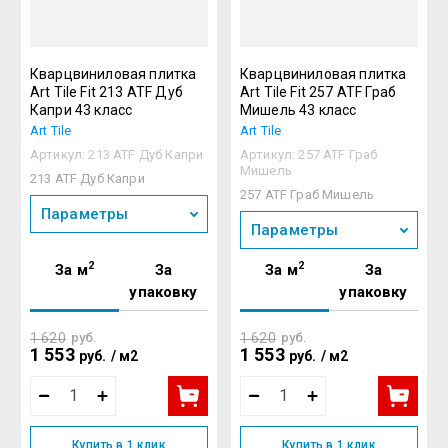
Кварцвиниловая плитка
Кварцвиниловая плитка
Art Tile Fit 213 ATF Дуб
Art Tile Fit 257 ATF Граб
Капри 43 класс
Мишель 43 класс
Art Tile
Art Tile
Артикул:
213 ATF Дуб Капри
Артикул:
257 ATF Граб
Мишель
213 ATF Дуб Капри
257 ATF Граб Мишель
Параметры
Параметры
2
2
За м
За
За м
За
упаковку
упаковку
1 620
руб.
1 620
руб.
1 553
1 553
руб.
/
м2
руб.
/
м2
Купить в 1 клик
Купить в 1 клик