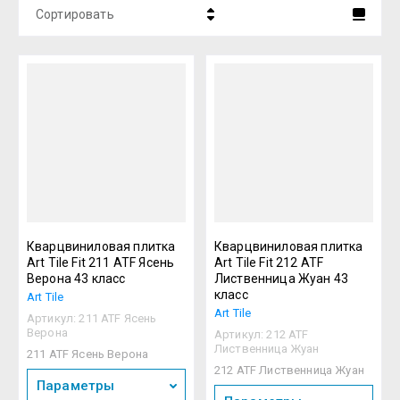
Сортировать
Цена - убывание
Цена - возрастание
Название - Я-А
Название - А-Я
Кварцвиниловая плитка
Кварцвиниловая плитка
Art Tile Fit 211 ATF Ясень
Art Tile Fit 212 ATF
Верона 43 класс
Лиственница Жуан 43
класс
Art Tile
Art Tile
Артикул:
211 ATF Ясень
Верона
Артикул:
212 ATF
Лиственница Жуан
211 ATF Ясень Верона
212 ATF Лиственница Жуан
Параметры