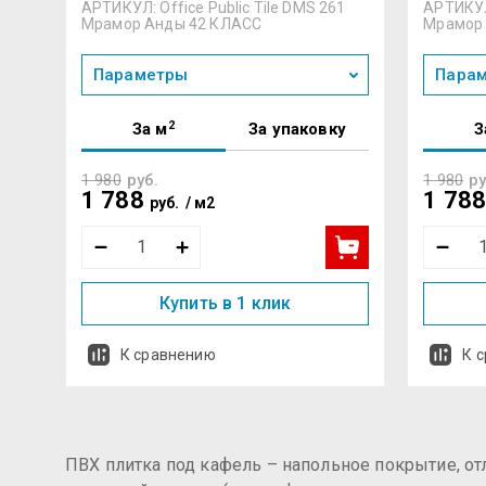
АРТИКУЛ: Office Public Tile DMS 261
АРТИКУЛ:
Мрамор Анды 42 КЛАСС
Мрамор
Параметры
Пара
2
За м
За упаковку
З
1 980
руб.
1 980
ру
1 788
1 78
руб.
/
м2
Купить в 1 клик
К сравнению
К 
ПВХ плитка под кафель – напольное покрытие, о