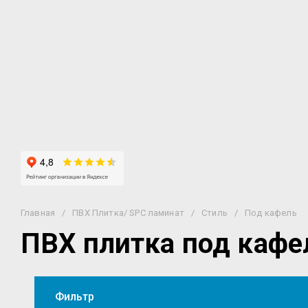
FineFloor
DeART
MOST flooring
Bonkeel
KRONOSTAR
KIILTO
Tarkett
Плитка ПВХ IVC Moduleo LVT-Luxury Vinyl
Tile
PROFIELD (ПРОФИЛД)
IVC
Art Tile
Франция
Германия
Россия
ИДЕАЛ
Quick Step (Квик Степ)
Пластал
Главная
/
ПВХ Плитка/ SPC ламинат
/
Стиль
/
Под кафель
ПВХ плитка под кафе
Фильтр