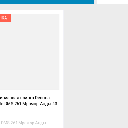
Цена 
НКА
Цена 
Назва
Назва
иниловая плитка Decoria
Tile DMS 261 Мрамор Анды 43
:
DMS 261 Мрамор Анды