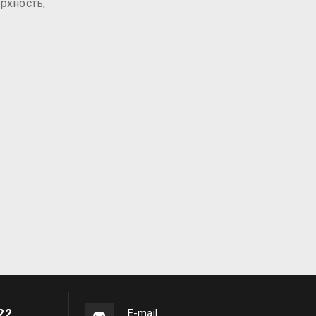
рхность,
22
Е-mail