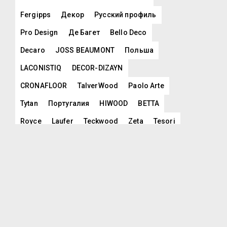
Fergipps
Декор
Русский профиль
Pro Design
Де Багет
Bello Deco
Decaro
JOSS BEAUMONT
Польша
LACONISTIQ
DECOR-DIZAYN
CRONAFLOOR
TalverWood
Paolo Arte
Tytan
Португалия
HIWOOD
BETTA
Royce
Laufer
Teckwood
Zeta
Tesori
COSCA
Lamiwood
Fargo
AGT
NMC
Ceresit
Ibercork
EasyCork
HAUT DECOR
Orac
Korner
Imperial Brilliance
Evrowood
Eveco
Турция
Kronopol
Floorwood
VINILAM