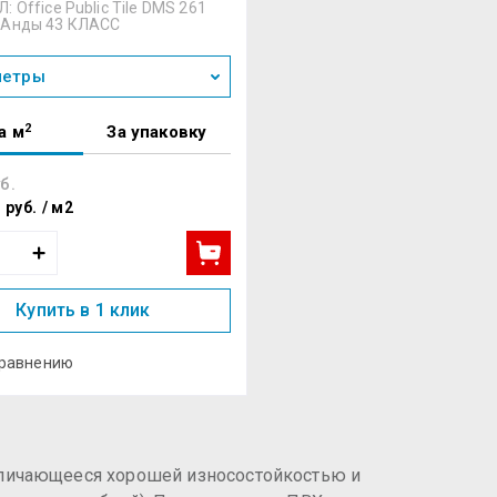
 Office Public Tile DMS 261
 Анды 43 КЛАСС
метры
2
а м
За упаковку
б.
8
руб.
/
м2
Купить в 1 клик
сравнению
тличающееся хорошей износостойкостью и