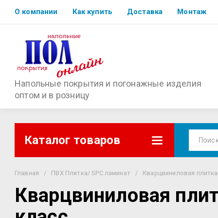
О компании
Как купить
Доставка
Монтаж
Напольные покрытия и погонажные изделия
оптом и в розницу
Каталог товаров
Главная
/
ПВХ Плитка/ SPC ламинат
/
Кварцвиниловая плитка A
Кварцвиниловая плитк
класс