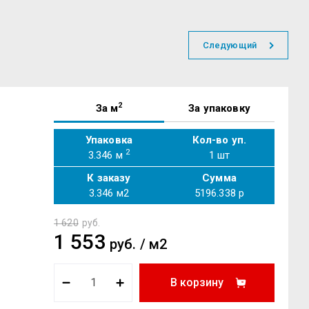
Следующий
2
За м
За упаковку
Упаковка
Кол-во уп.
2
3.346 м
1
шт
К заказу
Сумма
3.346
м2
5196.338
р
1 620
руб.
1 553
руб.
/
м2
В корзину