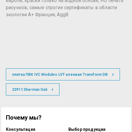
европе; краски только на водной основе; HD печать
рисунков; самые строгие сертификаты в области
экологии А+ Франция, AggB
плитка ПВХ IVC Moduleo LVT клеевая Transform DB
22911 Sherman Oak
Почему мы?
Консультация
Выбор продукции