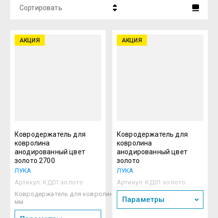
Сортировать
Цена - убывание
АКЦИЯ
АКЦИЯ
Цена - возрастание
Название - Я-А
Название - А-Я
Ковродержатель для
Ковродержатель для
ковролина
ковролина
анодированный цвет
анодированный цвет
золото 2700
золото
ЛУКА
ЛУКА
Артикул:
КД01 золото
Артикул:
КД01 золото
Ковродержатель для ковролина, анодированный-2700
Параметры
мм