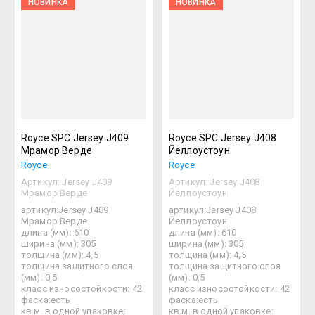
НОВИНКА
НОВИНКА
Royce SPC Jersey J409
Royce SPC Jersey J408
Мрамор Верде
Йеллоустоун
Royce
Royce
Артикул:
Jersey J409
Артикул:
Jersey J408
Мрамор Верде
Йеллоустоун
артикул:Jersey J409
артикул:Jersey J408
Мрамор Верде
Йеллоустоун
длина (мм): 610
длина (мм): 610
ширина (мм): 305
ширина (мм): 305
толщина (мм): 4,5
толщина (мм): 4,5
толщина защитного слоя
толщина защитного слоя
(мм): 0,5
(мм): 0,5
класс износостойкости: 42
класс износостойкости: 42
фаска:есть
фаска:есть
кв.м. в одной упаковке:
кв.м. в одной упаковке: