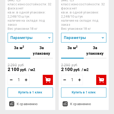
(мм): 0,3
(мм): 0,3
класс износостойкости: 32
класс износостойкости: 32
фаска:нет
фаска:нет
кв.м. в одной упаковке:
кв.м. в одной упаковке:
2,248/10 штук
2,248/10 штук
наличие на складе: под
наличие на складе: под
заказ
заказ
Вес упаковки:18 кг
Вес упаковки:18 кг
Параметры
Параметры
2
2
За м
За
За м
За
упаковку
упаковку
2 290
руб.
2 290
руб.
2 100
2 100
руб.
/
м2
руб.
/
м2
Купить в 1 клик
Купить в 1 клик
К сравнению
К сравнению