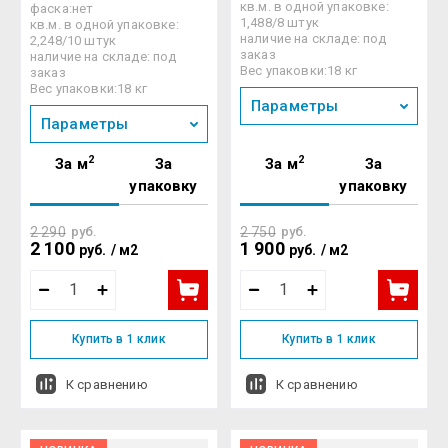
кв.м. в одной упаковке:
фаска:нет
1,488/8 штук
кв.м. в одной упаковке:
наличие на складе: под
2,248/10 штук
заказ
наличие на складе: под
Вес упаковки:18 кг
заказ
Вес упаковки:18 кг
Параметры
Параметры
2
2
За м
За
За м
За
упаковку
упаковку
2 290
руб.
2 750
руб.
2 100
1 900
руб.
/
м2
руб.
/
м2
Купить в 1 клик
Купить в 1 клик
К сравнению
К сравнению