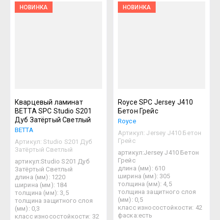
НОВИНКА
НОВИНКА
Кварцевый ламинат
Royce SPC Jersey J410
BETTA SPC Studio S201
Бетон Грейс
Дуб Затёртый Светлый
Royce
BETTA
Артикул:
Jersey J410 Бетон
Грейс
Артикул:
Studio S201 Дуб
Затёртый Светлый
артикул:Jersey J410 Бетон
Грейс
артикул:Studio S201 Дуб
длина (мм): 610
Затёртый Светлый
ширина (мм): 305
длина (мм): 1220
толщина (мм): 4,5
ширина (мм): 184
толщина защитного слоя
толщина (мм): 3,5
(мм): 0,5
толщина защитного слоя
класс износостойкости: 42
(мм): 0,3
фаска:есть
класс износостойкости: 32