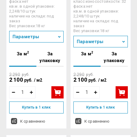
фаска:нет
класс износостойкости: 32
кв.м. в одной упаковке:
фаска:нет
2,248/10 штук
кв.м. в одной упаковке:
наличие на складе: под
2,248/10 штук
заказ
наличие на складе: под
Вес упаковки:18 кг
заказ
Вес упаковки:18 кг
Параметры
Параметры
2
2
За м
За
За м
За
упаковку
упаковку
2 290
руб.
2 290
руб.
2 100
2 100
руб.
/
м2
руб.
/
м2
Купить в 1 клик
Купить в 1 клик
К сравнению
К сравнению