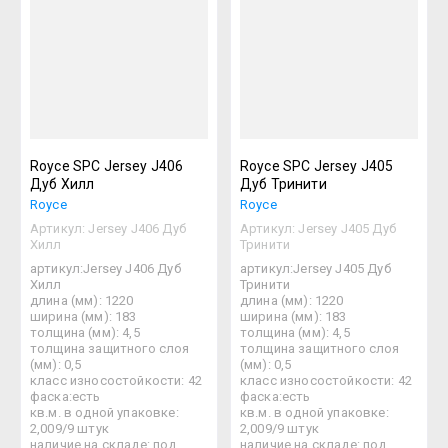
Royce SPC Jersey J406
Royce SPC Jersey J405
Дуб Хилл
Дуб Тринити
Royce
Royce
Артикул:
Jersey J406 Дуб
Артикул:
Jersey J405 Дуб
Хилл
Тринити
артикул:Jersey J406 Дуб
артикул:Jersey J405 Дуб
Хилл
Тринити
длина (мм): 1220
длина (мм): 1220
ширина (мм): 183
ширина (мм): 183
толщина (мм): 4,5
толщина (мм): 4,5
толщина защитного слоя
толщина защитного слоя
(мм): 0,5
(мм): 0,5
класс износостойкости: 42
класс износостойкости: 42
фаска:есть
фаска:есть
кв.м. в одной упаковке:
кв.м. в одной упаковке:
2,009/9 штук
2,009/9 штук
наличие на складе: под
наличие на складе: под