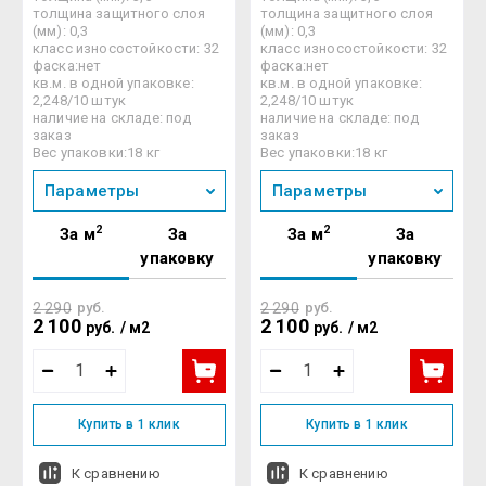
толщина защитного слоя
толщина защитного слоя
(мм): 0,3
(мм): 0,3
класс износостойкости: 32
класс износостойкости: 32
фаска:нет
фаска:нет
кв.м. в одной упаковке:
кв.м. в одной упаковке:
2,248/10 штук
2,248/10 штук
наличие на складе: под
наличие на складе: под
заказ
заказ
Вес упаковки:18 кг
Вес упаковки:18 кг
Параметры
Параметры
2
2
За м
За
За м
За
упаковку
упаковку
2 290
руб.
2 290
руб.
2 100
2 100
руб.
/
м2
руб.
/
м2
Купить в 1 клик
Купить в 1 клик
К сравнению
К сравнению