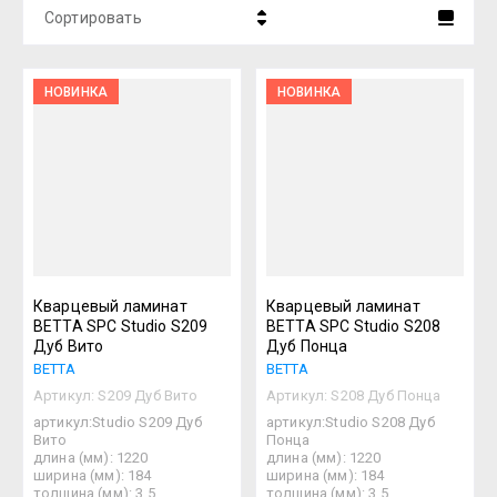
Сортировать
Цена - убывание
НОВИНКА
НОВИНКА
Цена - возрастание
Название - Я-А
Название - А-Я
Кварцевый ламинат
Кварцевый ламинат
BETTA SPC Studio S209
BETTA SPC Studio S208
Дуб Вито
Дуб Понца
BETTA
BETTA
Артикул:
S209 Дуб Вито
Артикул:
S208 Дуб Понца
артикул:Studio S209 Дуб
артикул:Studio S208 Дуб
Вито
Понца
длина (мм): 1220
длина (мм): 1220
ширина (мм): 184
ширина (мм): 184
толщина (мм): 3,5
толщина (мм): 3,5